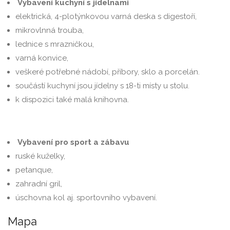
Vybavení kuchyní s jídelnami
elektrická, 4-plotýnkovou varná deska s digestoří,
mikrovlnná trouba,
lednice s mrazničkou,
varná konvice,
veškeré potřebné nádobí, příbory, sklo a porcelán.
součástí kuchyní jsou jídelny s 18-ti místy u stolu.
k dispozici také malá knihovna.
Vybavení pro sport a zábavu
ruské kuželky,
petanque,
zahradní gril,
úschovna kol aj. sportovního vybavení.
Mapa