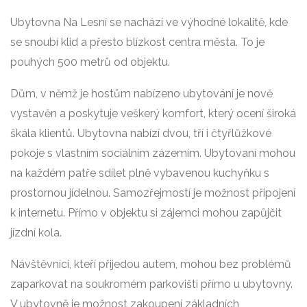
Ubytovna Na Lesní se nachází ve výhodné lokalitě, kde
se snoubí klid a přesto blízkost centra města. To je
pouhých 500 metrů od objektu.
Dům, v němž je hostům nabízeno ubytování je nově
vystavěn a poskytuje veškerý komfort, který ocení široká
škála klientů. Ubytovna nabízí dvou, tří i čtyřlůžkové
pokoje s vlastním sociálním zázemím. Ubytovaní mohou
na každém patře sdílet plně vybavenou kuchyňku s
prostornou jídelnou. Samozřejmostí je možnost připojení
k internetu. Přímo v objektu si zájemci mohou zapůjčit
jízdní kola.
Návštěvníci, kteří přijedou autem, mohou bez problémů
zaparkovat na soukromém parkovišti přímo u ubytovny.
V ubytovně je možnost zakoupení základních