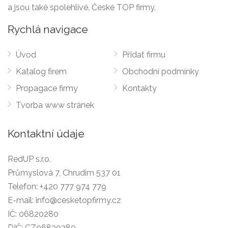
a jsou také spolehlivé. České TOP firmy.
Rychlá navigace
Úvod
Přidat firmu
Katalog firem
Obchodní podmínky
Propagace firmy
Kontakty
Tvorba www stránek
Kontaktní údaje
RedUP s.r.o.
Průmyslová 7, Chrudim 537 01
Telefon:
+420 777 974 779
E-mail:
info@cesketopfirmy.cz
IČ: 06820280
DIČ: CZ06820280