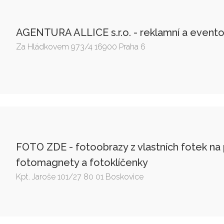
AGENTURA ALLICE s.r.o. - reklamní a event
Za Hládkovem 973/4 16900 Praha 6
FOTO ZDE - fotoobrazy z vlastních fotek na p
fotomagnety a fotoklíčenky
Kpt. Jaroše 101/27 80 01 Boskovice