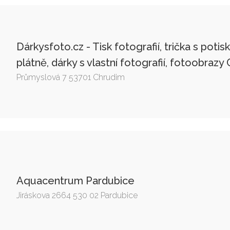
Dárkysfoto.cz - Tisk fotografií, trička s poti
plátně, dárky s vlastní fotografií, fotoobrazy
Průmyslová 7 53701 Chrudim
Aquacentrum Pardubice
Jiráskova 2664 530 02 Pardubice