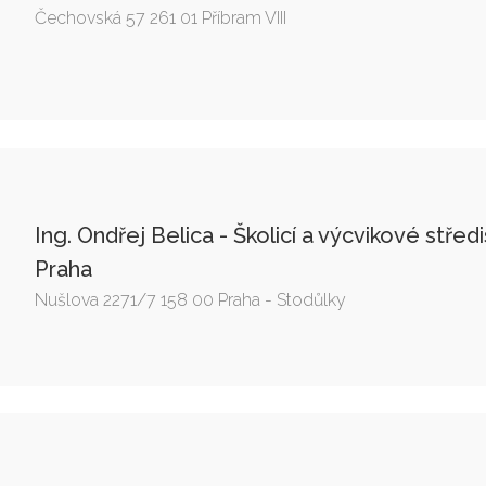
Čechovská 57 261 01 Příbram VIII
Ing. Ondřej Belica - Školicí a výcvikové střed
Praha
Nušlova 2271/7 158 00 Praha - Stodůlky