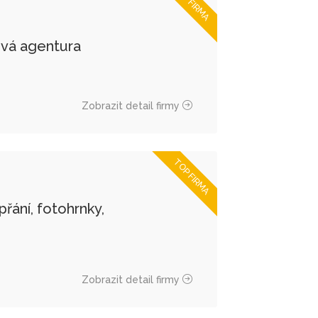
TOP FIRMA
ová agentura
Zobrazit detail firmy
TOP FIRMA
řání, fotohrnky,
Zobrazit detail firmy