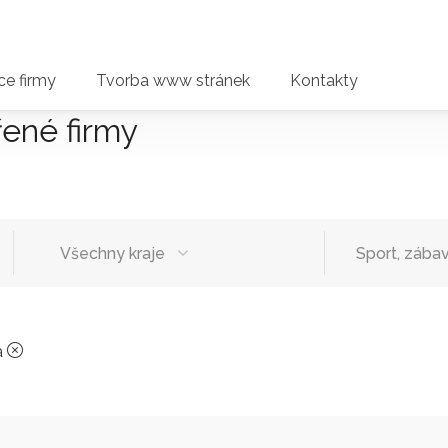
e firmy
Tvorba www stránek
Kontakty
řené firmy
Všechny kraje
Sport, zábav
a