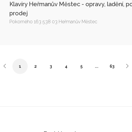
Klavíry Heřmanův Městec - opravy, ladění, p
prodej
Pokorného 163 538 03 Heřmanův Městec
1
2
3
4
5
...
63