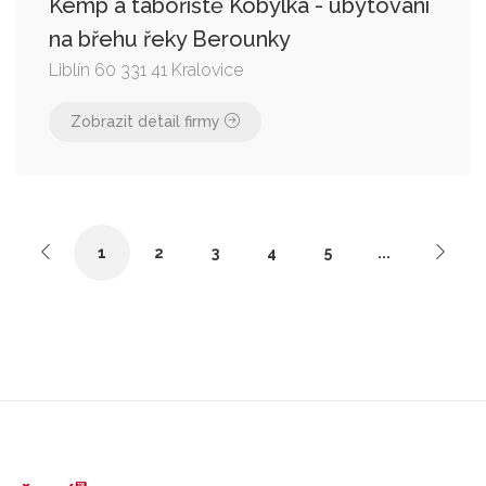
Kemp a tábořiště Kobylka - ubytování
na břehu řeky Berounky
Liblín 60 331 41 Kralovice
Zobrazit detail firmy
1
2
3
4
5
...