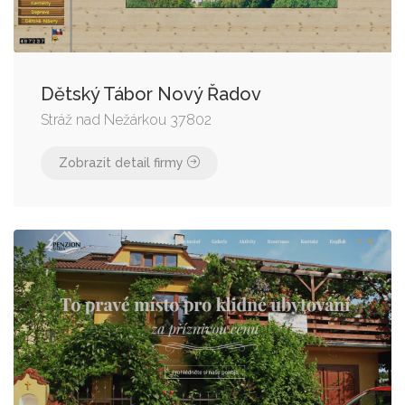
Dětský Tábor Nový Řadov
Stráž nad Nežárkou 37802
Zobrazit detail firmy