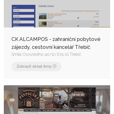
CK ALCAMPOS - zahraniční pobytové
zájezdy, cestovní kancelář Třebíč
Smila Osovského 40/10 674 01 Třebíč
Zobrazit detail firmy